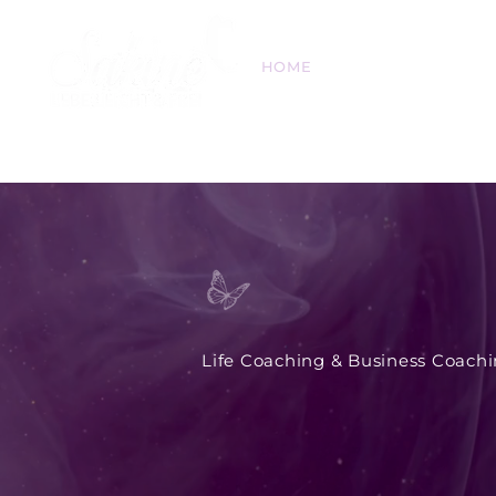
HOME
ÜBER MICH
Life Coaching & Business Coach
Entfalte die
in Dir:
Dein