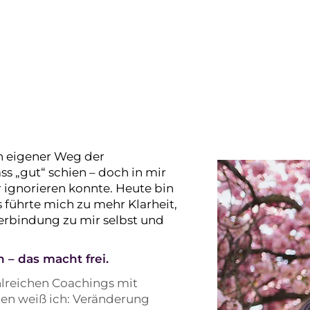
ng beginnt in
n alle Bereiche
n eigener Weg der
ass „gut“ schien – doch in mir
r ignorieren konnte. Heute bin
 führte mich zu mehr Klarheit,
Verbindung zu mir selbst und
n – das macht frei.
hlreichen Coachings mit
en weiß ich: Veränderung