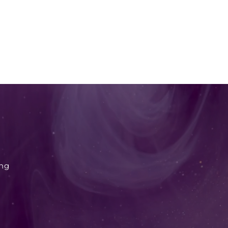
LIFE COACHING
BUSINESS COACHING
RETREAT
ing
 Leichtigkeit
Weg zu mehr