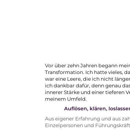
Wahre Veränderu
dir – und wirkt i
deines Lebens.
Vor über zehn Jahren begann mei
Transformation. Ich hatte vieles, d
war eine Leere, die ich nicht länge
ich dankbar dafür, denn genau das
innerer Stärke und einer tieferen 
meinem Umfeld.
Auflösen, klären, loslasse
Aus eigener Erfahrung und aus za
Einzelpersonen und Führungskräft