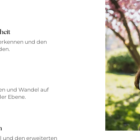
heit
 erkennen und den
den.
en und Wandel auf
er Ebene.
n
l und den erweiterten