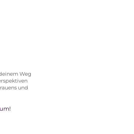
f deinem Weg
erspektiven
trauens und
tum!