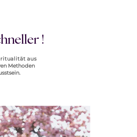
!
chneller
itualität aus
iven Methoden
sstsein.